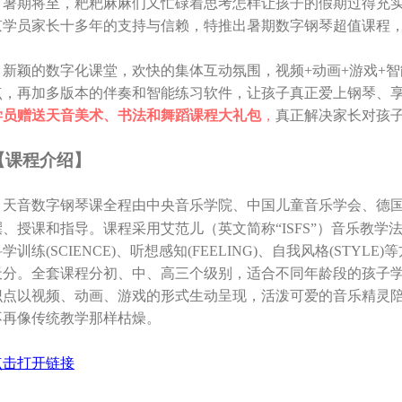
暑期将至，粑粑麻麻们又忙碌着思考怎样让孩子的假期过得充实
京学员家长十多年的支持与信赖，特推出暑期数字钢琴超值课程
新颖的数字化课堂，欢快的集体互动氛围，视频+动画+游戏+智
点，再加多版本的伴奏和智能练习软件，让孩子真正爱上钢琴、
学员赠送天音美术、书法和舞蹈课程大礼包
，
真正解决家长对孩
【课程介绍】
天音数字钢琴课全程由中央音乐学院、中国儿童音乐学会、德
撰、授课和指导。课程采用艾范儿（英文简称“ISFS”）音乐教学法，
学训练(SCIENCE)、听想感知(FEELING)、自我风格(STY
天分。全套课程分初、中、高三个级别，适合不同年龄段的孩子
识点以视频、动画、游戏的形式生动呈现，活泼可爱的音乐精灵
不再像传统教学那样枯燥。
点击打开链接