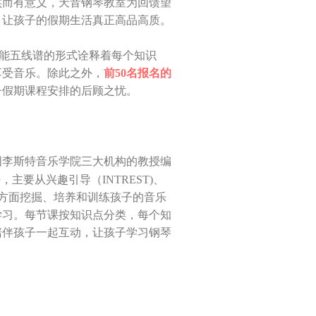
而有意义，天音钢琴教室为回馈望
，让孩子的假期生活真正高品高质。
能五线谱的形式诠释着每个知识
享受音乐。除此之外，
前50名报名的
子假期课程安排的后顾之忧。
国李斯特音乐学院三大机构的教授编
主要从兴趣引导（INTREST)、
LE)等方面挖掘、培养和训练孩子的音乐
学习。每节课按知识点分类，每个知
陪伴孩子一起互动，让孩子学习钢琴